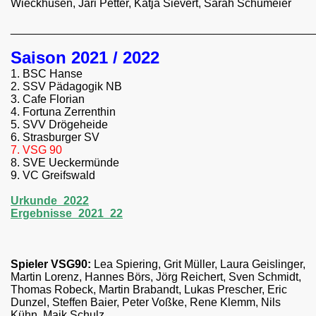
Wieckhusen, Jari Petter, Katja Sievert, Sarah Schumeier
________________________________________________
Saison 2021 / 2022
1. BSC Hanse
2. SSV Pädagogik NB
3. Cafe Florian
4. Fortuna Zerrenthin
5. SVV Drögeheide
6. Strasburger SV
7. VSG 90
8. SVE Ueckermünde
9. VC Greifswald
Urkunde_2022
Ergebnisse_2021_22
Spieler VSG90:
Lea Spiering, Grit Müller, Laura Geislinger,
Martin Lorenz, Hannes Börs, Jörg Reichert, Sven Schmidt,
Thomas Robeck, Martin Brabandt, Lukas Prescher, Eric
Dunzel, Steffen Baier, Peter Voßke, Rene Klemm, Nils
Kühn, Maik Schulz