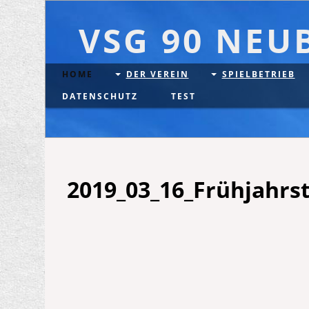
VSG 90 NEU
HOME
DER VEREIN
SPIELBETRIEB
DATENSCHUTZ
TEST
2019_03_16_Frühjahrs