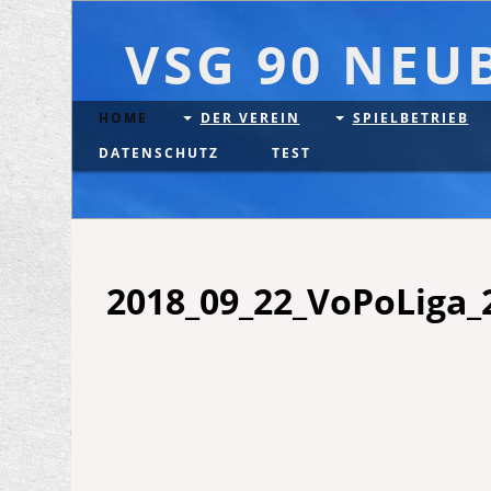
VSG 90 NEU
HOME
DER VEREIN
SPIELBETRIEB
DATENSCHUTZ
TEST
2018_09_22_VoPoLiga_