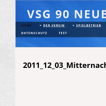
VSG 90 NEU
HOME
DER VEREIN
SPIELBETRIEB
DATENSCHUTZ
TEST
2011_12_03_Mitternac