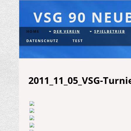
VSG 90 NEU
HOME
DER VEREIN
SPIELBETRIEB
DATENSCHUTZ
TEST
2011_11_05_VSG-Turni